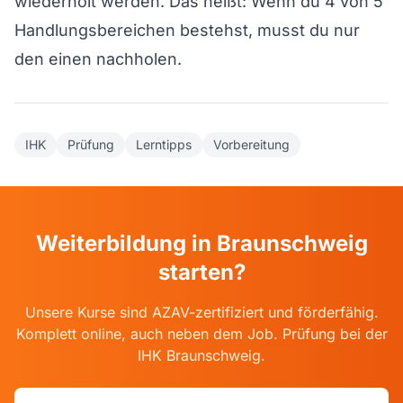
wiederholt werden. Das heißt: Wenn du 4 von 5
Handlungsbereichen bestehst, musst du nur
den einen nachholen.
IHK
Prüfung
Lerntipps
Vorbereitung
Weiterbildung in Braunschweig
starten?
Unsere Kurse sind AZAV-zertifiziert und förderfähig.
Komplett online, auch neben dem Job. Prüfung bei der
IHK Braunschweig.