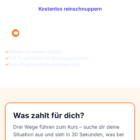
Kostenlos reinschnuppern
+49 160 1215470
☎
✓
DEKRA-zertifiziert (AZAV)
✓
100 % gefördert mit Bildungsgutschein
✓
Keine Programmierkenntnisse nötig
Was zahlt für dich?
Drei Wege führen zum Kurs – suche dir deine
Situation aus und sieh in 30 Sekunden, was bei