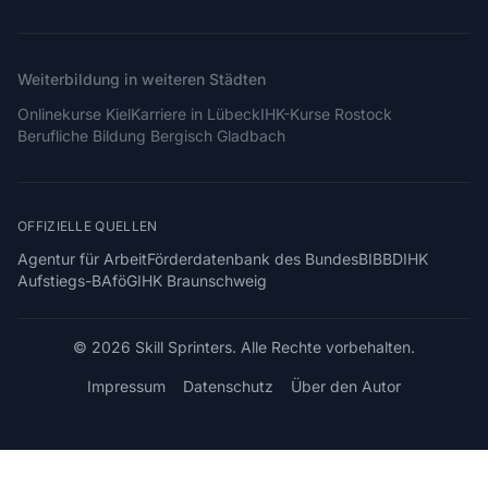
Weiterbildung in weiteren Städten
Onlinekurse Kiel
Karriere in Lübeck
IHK-Kurse Rostock
Berufliche Bildung Bergisch Gladbach
OFFIZIELLE QUELLEN
Agentur für Arbeit
Förderdatenbank des Bundes
BIBB
DIHK
Aufstiegs-BAföG
IHK Braunschweig
© 2026 Skill Sprinters. Alle Rechte vorbehalten.
Impressum
Datenschutz
Über den Autor