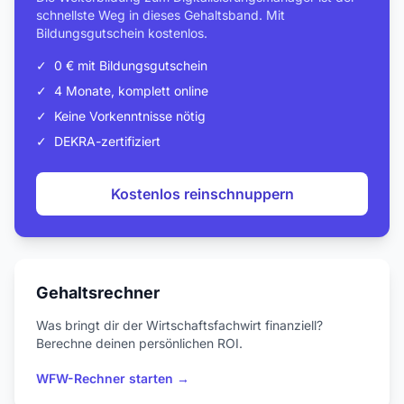
schnellste Weg in dieses Gehaltsband. Mit
Bildungsgutschein kostenlos.
✓
0 € mit Bildungsgutschein
✓
4 Monate, komplett online
✓
Keine Vorkenntnisse nötig
✓
DEKRA-zertifiziert
Kostenlos reinschnuppern
Gehaltsrechner
Was bringt dir der Wirtschaftsfachwirt finanziell?
Berechne deinen persönlichen ROI.
WFW-Rechner starten →