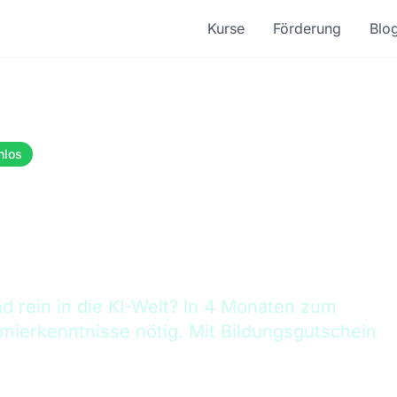
Kurse
Förderung
Blo
nlos
in Braunschweig:
nd rein in die KI-Welt? In 4 Monaten zum
mierkenntnisse nötig. Mit Bildungsgutschein