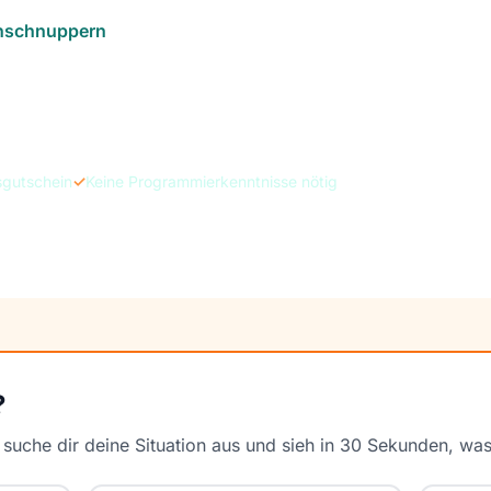
inschnuppern
sgutschein
✓
Keine Programmierkenntnisse nötig
?
uche dir deine Situation aus und sieh in 30 Sekunden, was b