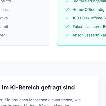
 brutto
Digitalisierungsm
ienst
Home-Office mögl
ktive
100.000+ offene St
Limit
Zukunftssicherer B
her
Abschlusszertifikat
im KI-Bereich gefragt sind
r. Sie brauchen Menschen die verstehen, wie
hten Mehrwert bringt. Wer jahrelang im