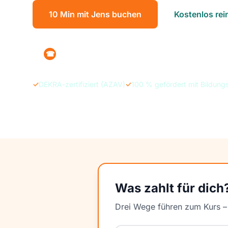
10 Min mit Jens buchen
Kostenlos re
+49 160 1215470
☎
✓
DEKRA-zertifiziert (AZAV)
✓
100 % gefördert mit Bildung
Was zahlt für dich
Drei Wege führen zum Kurs – s