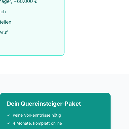
anager, ~60.000 €
ich
ellen
eruf
Dein Quereinsteiger-Paket
✓
Keine Vorkenntnisse nötig
✓
4 Monate, komplett online