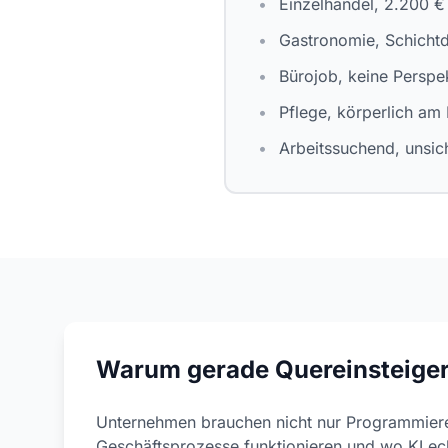
•
Einzelhandel, 2.200 €
•
Gastronomie, Schichtd
•
Bürojob, keine Perspe
•
Pflege, körperlich am 
•
Arbeitssuchend, unsic
Warum gerade Quereinsteiger 
Unternehmen brauchen nicht nur Programmiere
Geschäftsprozesse funktionieren und wo KI ec