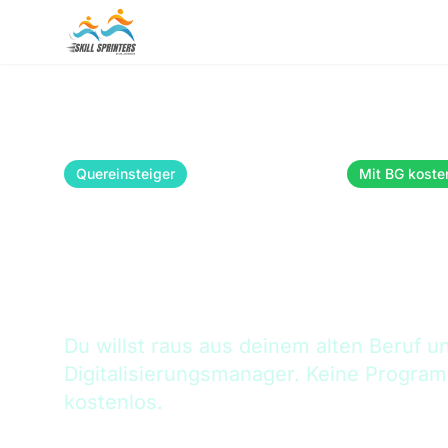
Quereinsteiger
Keine Vorkenntnisse
Mit BG koste
KI-Umschulung 
Dein Neustart
Du willst raus aus deinem alten Beruf u
Digitalisierungsmanager. Keine Program
kostenlos.